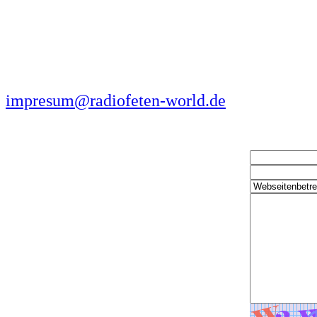
Laut AG
SeilerstraÃŸe 7
78497 Konstanz
07531 6923800
impresum@radiofeten-world.de
Kontaktanfrage
Name:
E-Mail:
Kategorie:
Nachricht:
Captcha: