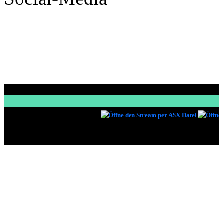
LAUT FM Stream
Impressum
Verantwortlich im Sinne Â§ 6 Teledienste
Betreiber der Internetseite, Redaktion, 