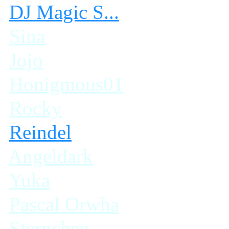
DJ Magic S...
Sina
Jojo
Honigmous01
Rocky
Reindel
Angeldark
Yuka
Pascal Orwha
Sternchen